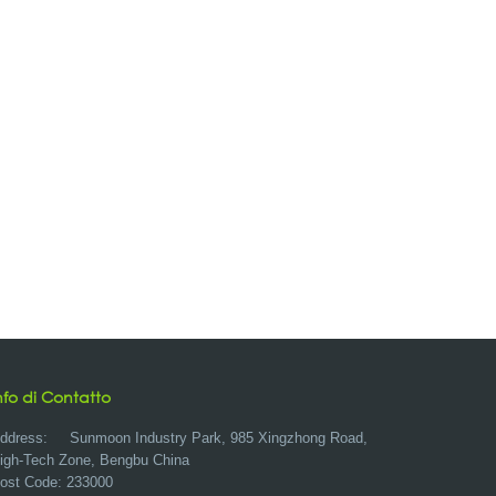
nfo di Contatto
ddress:
Sunmoon Industry Park, 985 Xingzhong Road,
igh-Tech Zone, Bengbu China
ost Code: 233000