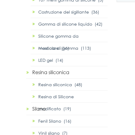
Costruzione del sigillante (36)
Gomma di silicone liquido (42)
Silicone gomma da
masticare (16)
Mescola di gomma (113)
LED gel (14)
Resina siliconica
Resina siliconica (48)
Resina di Silicone
Silano
modificato (19)
Fenil Silano (16)
Vinil silano (7)