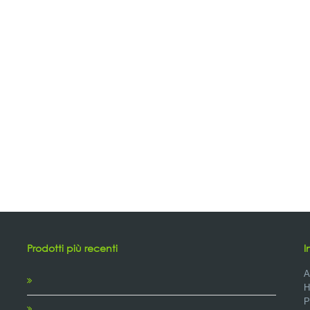
Prodotti più recenti
I
A
H
P