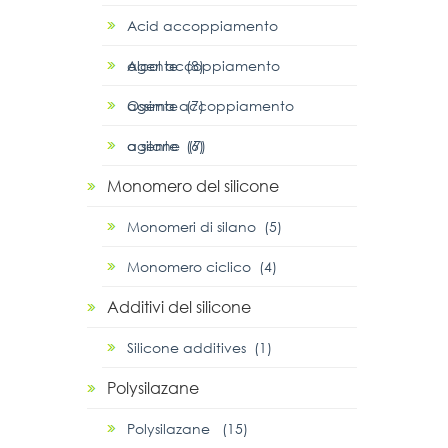
Acid accoppiamento
agente (8)
Alcol accoppiamento
agente (7)
Ossima accoppiamento
agente (6)
α silane (7)
Monomero del silicone
Monomeri di silano (5)
Monomero ciclico (4)
Additivi del silicone
Silicone additives (1)
Polysilazane
Polysilazane (15)