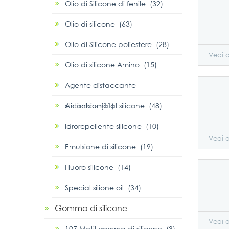
Olio di Silicone di fenile (32)
Olio di silicone (63)
Olio di Silicone poliestere (28)
Vedi a
Olio di silicone Amino (15)
Agente distaccante
siliconico (11)
Antischiuma al silicone (48)
idrorepellente silicone (10)
Vedi a
Emulsione di silicone (19)
Fluoro silicone (14)
Special silione oil (34)
Gomma di silicone
Vedi a
107 Metil gomma di silicone (3)