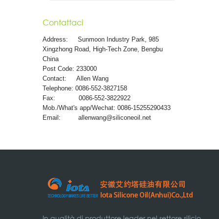
Contattaci
Address:
Sunmoon Industry Park, 985
Xingzhong Road, High-Tech Zone, Bengbu
China
Post Code: 233000
Contact: Allen Wang
Telephone: 0086-552-3827158
Fax: 0086-552-3822922
Mob./What's app/Wechat: 0086-15255290433
Email:
allenwang@siliconeoil.net
In qualità di produttore leader nel settore silicio