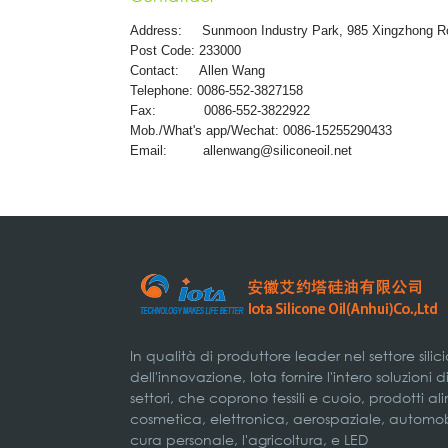
Address:
Sunmoon Industry Park, 985 Xingzhong R
Post Code: 233000
Contact: Allen Wang
Telephone: 0086-552-3827158
Fax: 0086-552-3822922
Mob./What's app/Wechat: 0086-15255290433
Email:
allenwang@siliconeoil.net
In qualità di produttore leader nel settore silic
dell'innovazione, Iota fornire l'intero soluzioni 
settori, che coprono tessili e cuoio, prodotti a
cosmetica, elettronica, aerospaziale, automobil
cura personale, l'agricoltura, e LED