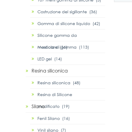
ridurr
condiz
Costruzione del sigillante (36)
propr
di sens
Gomma di silicone liquido (42)
Silicone gomma da
masticare (16)
Mescola di gomma (113)
LED gel (14)
Resina siliconica
Resina siliconica (48)
Resina di Silicone
Silano
modificato (19)
Fenil Silano (16)
Vinil silano (7)