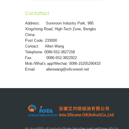
Contattaci
Address:
Sunmoon Industry Park, 985
Xingzhong Road, High-Tech Zone, Bengbu
China
Post Code: 233000
Contact: Allen Wang
Telephone: 0086-552-3827158
Fax: 0086-552-3822922
Mob./What's app/Wechat: 0086-15255290433
Email:
allenwang@siliconeoil.net
In qualità di produttore leader nel settore silicio