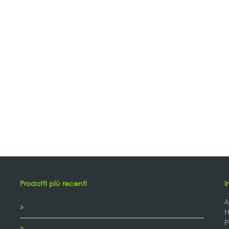
Prodotti più recenti
I
A
H
P