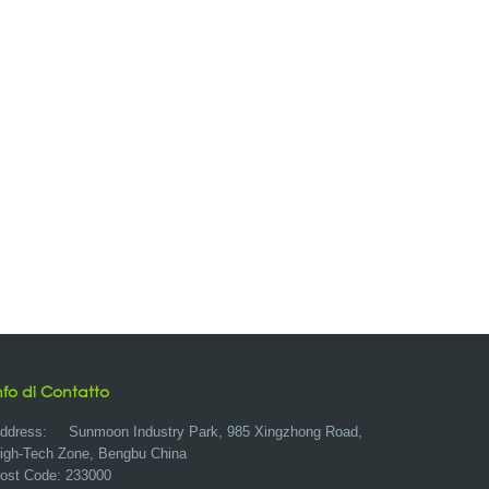
nfo di Contatto
ddress:
Sunmoon Industry Park, 985 Xingzhong Road,
igh-Tech Zone, Bengbu China
ost Code: 233000