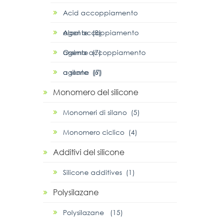
Acid accoppiamento
agente (8)
Alcol accoppiamento
agente (7)
Ossima accoppiamento
agente (6)
α silane (7)
Monomero del silicone
Monomeri di silano (5)
Monomero ciclico (4)
Additivi del silicone
Silicone additives (1)
Polysilazane
Polysilazane (15)