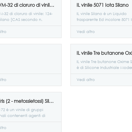
Iota VM-32 di cloruro di vinile: 124-70-9] Silano [CAS secondo n.
IL vinile 5071 Iota Silano
M-32 di cloruro di vinile: 124-
IL vinile Silano è un Liquido
Silano [CAS secondo n.
trasparente Ed incolore 5071 
ltro
Vedi altro
IL vinile Tre butanone Oxime 
è di Silicone Industriale Mod
Industria. Polimeri organici.
Materiali compositi e relativi
ltro
Vedi altro
Industriale nel settore Alta
Tecnologia il corollario
indispensabile di Additivi chim
Vinil Tris (2 - metossietossi) Silano Iota 5172
Può essere utilizzato per la
preparazione di Curare il sigil
172 è un vinile di gruppi
Gomma di silicio e di coprire 
nali contenenti agenti di
preparazione di adesivi, pittu
piamento, come agenti di
Prevenzione, come il Silicone 
co principale prodotto può
ltro