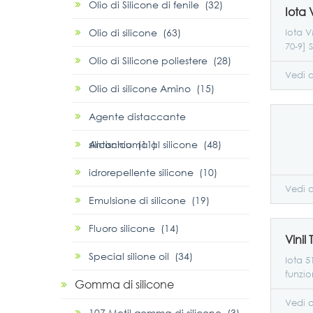
Olio di Silicone di fenile (32)
Olio di silicone (63)
Iota V
70-9] 
Olio di Silicone poliestere (28)
Vedi a
Olio di silicone Amino (15)
Agente distaccante
siliconico (11)
Antischiuma al silicone (48)
idrorepellente silicone (10)
Vedi a
Emulsione di silicone (19)
Fluoro silicone (14)
Special silione oil (34)
Iota 5
funzio
Gomma di silicone
accop
attac
Vedi a
107 Metil gomma di silicone (3)