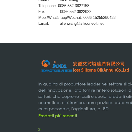
Telephone: 0086-552-3827158
Fax: 0086-552-3822922
Mob./What's app/Wechat: 0086-15255290433
Email:
allenwang@siliconeoil.net
In qualità di produttore leader nel settore silic
dell'innovazione, Iota fornire l'intero soluzioni 
settori, che coprono tessili e cuoio, prodotti a
cosmetica, elettronica, aerospaziale, automobil
cura personale, l'agricoltura, e LED
Prodotti più recenti