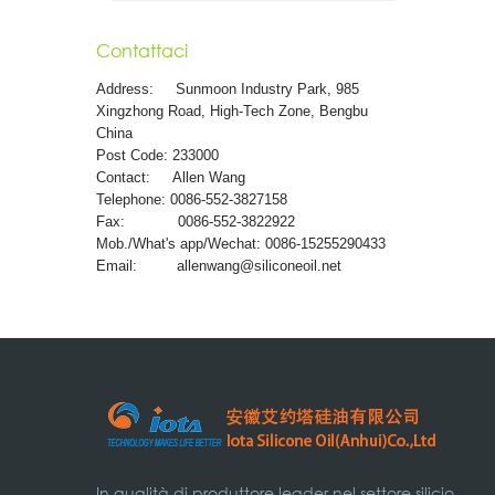
Contattaci
Address:
Sunmoon Industry Park, 985
Xingzhong Road, High-Tech Zone, Bengbu
China
Post Code: 233000
Contact: Allen Wang
Telephone: 0086-552-3827158
Fax: 0086-552-3822922
Mob./What's app/Wechat: 0086-15255290433
Email:
allenwang@siliconeoil.net
In qualità di produttore leader nel settore silicio