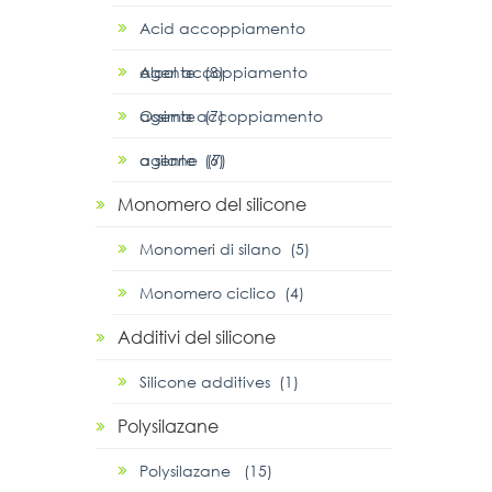
Acid accoppiamento
agente (8)
Alcol accoppiamento
agente (7)
Ossima accoppiamento
agente (6)
α silane (7)
Monomero del silicone
Monomeri di silano (5)
Monomero ciclico (4)
Additivi del silicone
Silicone additives (1)
Polysilazane
Polysilazane (15)