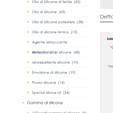
Olio di Silicone di fenile (32)
Olio di silicone (63)
Detta
Olio di Silicone poliestere (28)
Olio di silicone Amino (15)
Las
Agente distaccante
*
siliconico (11)
Antischiuma al silicone (48)
idrorepellente silicone (10)
*
Me
Emulsione di silicone (19)
Fluoro silicone (14)
Special silione oil (34)
Gomma di silicone
107 Metil gomma di silicone (3)