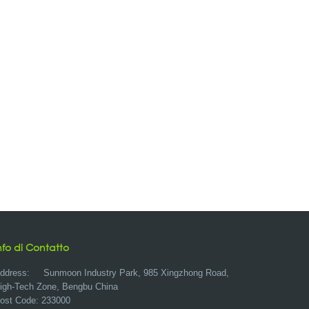
nfo di Contatto
ddress:
Sunmoon Industry Park, 985 Xingzhong Road,
igh-Tech Zone, Bengbu China
ost Code: 233000