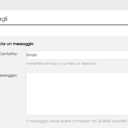
gli
cia un messaggio
Contatto:
Immettere e-mail o numero di telefono
ssaggio:
Il messaggio deve essere compreso tra 20-8000 caratteri