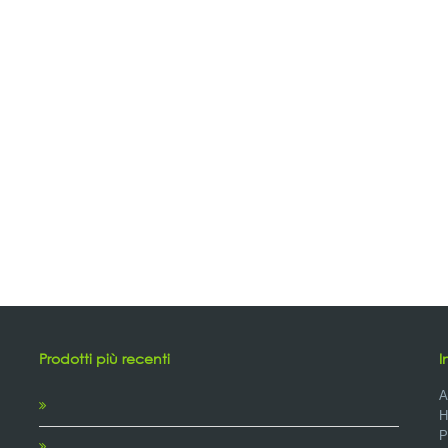
Prodotti più recenti
I
A
H
P