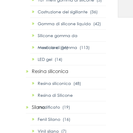
Costruzione del sigillante (36)
Gomma di silicone liquido (42)
Silicone gomma da
masticare (16)
Mescola di gomma (113)
LED gel (14)
Resina siliconica
Resina siliconica (48)
Resina di Silicone
Silano
modificato (19)
Fenil Silano (16)
Vinil silano (7)