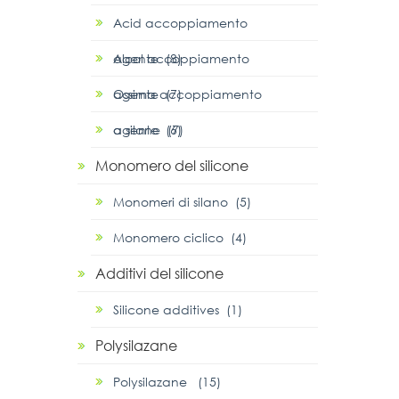
Acid accoppiamento
agente (8)
Alcol accoppiamento
agente (7)
Ossima accoppiamento
agente (6)
α silane (7)
Monomero del silicone
Monomeri di silano (5)
Monomero ciclico (4)
Additivi del silicone
Silicone additives (1)
Polysilazane
Polysilazane (15)