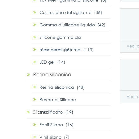
Costruzione del sigillante (36)
Gomma di silicone liquido (42)
Silicone gomma da
Vedi a
masticare (16)
Mescola di gomma (113)
LED gel (14)
Resina siliconica
Resina siliconica (48)
Vedi a
Resina di Silicone
Silano
modificato (19)
Fenil Silano (16)
Vinil silano (7)