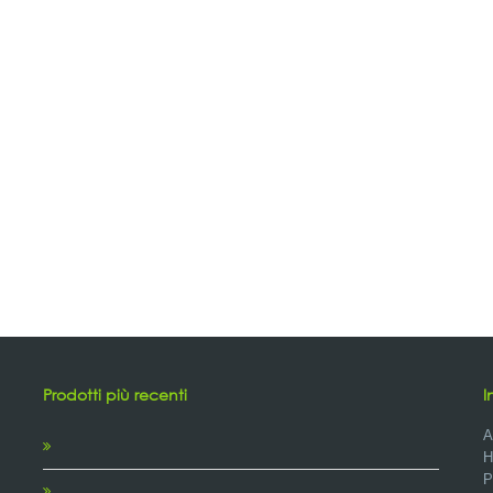
Prodotti più recenti
I
A
H
P