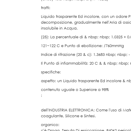
tratti:
Liquido trasparente Ed incolore, con un odore P
decomposizione, gradualmente nell'Aria di ossido d
insolubile in Acqua.
(25): La percentuale di & nbsp; nbsp; 1.0325 + 
121~122 C e Punto di ebollizione: /760mmHg
Indice di rifrazione (20 & c): 1.3683 nbsp; nbsp; 
Il Punto di infiammabilità: 20 C & & nbsp; nbsp; 
specifiche:
aspetto: un Liquido trasparente Ed incolore & n
contenuto uguale o Superiore a 98%
:
dell'INDUSTRIA ELETTRONICA: Come l'uso di Materi
coagulante, Silicone e Sintesi.
organico:
c'è Droga. Tenuta Di essiccazione, 84062 perico