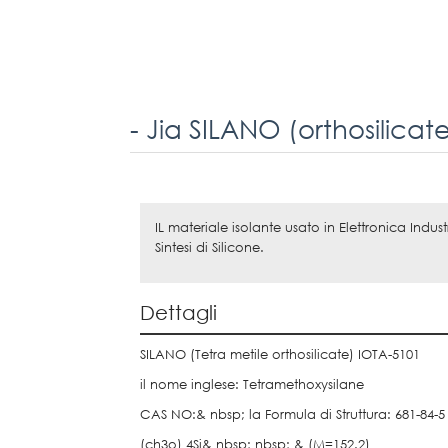
- Jia SILANO (orthosilicat
IL materiale isolante usato in Elettronica Indu
Sintesi di Silicone.
Dettagli
SILANO (Tetra metile orthosilicate) IOTA-5101
il nome inglese: Tetramethoxysilane
CAS NO:& nbsp; la Formula di Struttura: 681-84-5
(ch3o) 4Si& nbsp; nbsp; & (M=152.2)