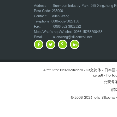
Address:
Sunmoon Industry Park, 985 Xingzhong R
Post Code: 233000
Contact: Allen Wang
Telephone: 0086-552-3827158
Fax: 0086-552-3822922
Mob./What's app/Wechat: 0086-15255290433
Email:
allenwang@siliconeoil.net
Altro sito:
International
-
中文简体
-
日本語
العربية
-
Portu
公安备案号
皖I
© 2008-2026 Iota Silicone Oil