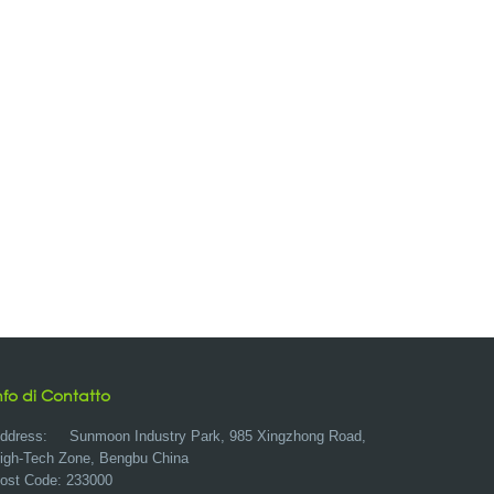
nfo di Contatto
ddress:
Sunmoon Industry Park, 985 Xingzhong Road,
igh-Tech Zone, Bengbu China
ost Code: 233000