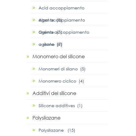
Acid accoppiamento
agente (8)
Alcol accoppiamento
agente (7)
Ossima accoppiamento
agente (6)
α silane (7)
Monomero del silicone
Monomeri di silano (5)
Monomero ciclico (4)
Additivi del silicone
Silicone additives (1)
Polysilazane
Polysilazane (15)