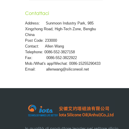
Contattaci
Address:
Sunmoon Industry Park, 985
Xingzhong Road, High-Tech Zone, Bengbu
China
Post Code: 233000
Contact: Allen Wang
Telephone: 0086-552-3827158
Fax: 0086-552-3822922
Mob./What's app/Wechat: 0086-15255290433
Email:
allenwang@siliconeoil.net
In qualità di produttore leader nel settore silicio