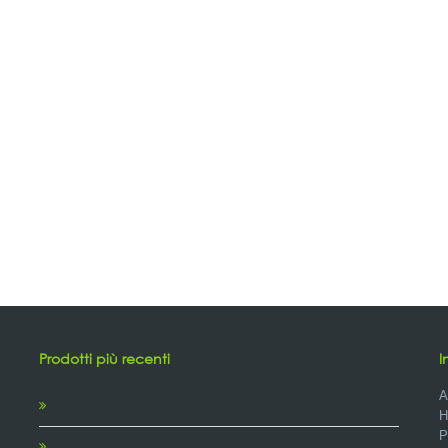
Prodotti più recenti
I
A
H
P