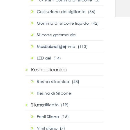
Costruzione del sigillante (36)
Gomma di silicone liquido (42)
Silicone gomma da
masticare (16)
Mescola di gomma (113)
LED gel (14)
Resina siliconica
Resina siliconica (48)
Resina di Silicone
Silano
modificato (19)
Fenil Silano (16)
Vinil silano (7)