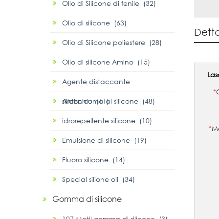
Olio di Silicone di fenile (32)
Olio di silicone (63)
Detta
Olio di Silicone poliestere (28)
Olio di silicone Amino (15)
Las
Agente distaccante
*
siliconico (11)
Antischiuma al silicone (48)
idrorepellente silicone (10)
*
Me
Emulsione di silicone (19)
Fluoro silicone (14)
Special silione oil (34)
Gomma di silicone
107 Metil gomma di silicone (3)