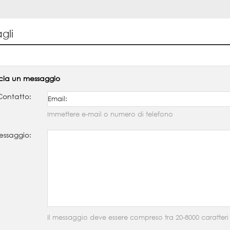
gli
cia un messaggio
Contatto:
Immettere e-mail o numero di telefono
ssaggio:
Il messaggio deve essere compreso tra 20-8000 caratteri