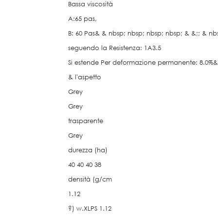
Bassa viscosità
A:65 pas,
B: 60 Pas& & nbsp; nbsp; nbsp; nbsp; & &;; & nb
seguendo la Resistenza: 1A3.5
Si estende Per deformazione permanente: 8.0%& 
& l'aspetto
Grey
Grey
trasparente
Grey
durezza (ha)
40 40 40 38
densità (g/cm
1.12
?) w.XLPS 1.12