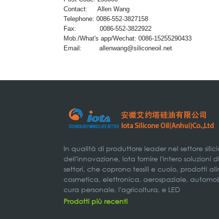
Contact: Allen Wang
Telephone: 0086-552-3827158
Fax: 0086-552-3822922
Mob./What's app/Wechat: 0086-15255290433
Email:
allenwang@siliconeoil.net
In qualità di produttore leader nel settore silic
dell'innovazione, Iota fornire l'intero soluzioni 
settori, che coprono tessili e cuoio, prodotti a
cosmetica, elettronica, aerospaziale, automobil
cura personale, l'agricoltura, e LED
Prodotti più recenti