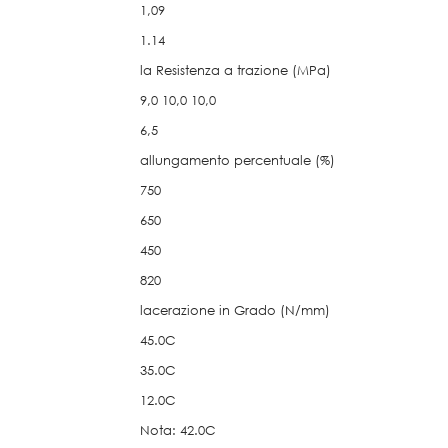
1,09
1.14
la Resistenza a trazione (MPa)
9,0 10,0 10,0
6,5
allungamento percentuale (%)
750
650
450
820
lacerazione in Grado (N/mm)
45.0C
35.0C
12.0C
Nota: 42.0C