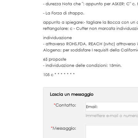
- durezza Nota che ": appunto per ASKER; C" c.
- La Forza di strappo.
appunto a spiegare:- tagliare la Bocca con un c
rettangolare; c - Cutter non marcata individuazio
individuazione
- attraverso ROHS.FDA. REACH (svhc) attraverso i
Alogeno; per soddisfare I requisiti della Californ
65 proposte
- individuazione delle condizioni: 15min.
105 c * * * * * * *
Lascia un messaggio
*
Contatto:
Immettere e-mail o numero
*
Messaggio: