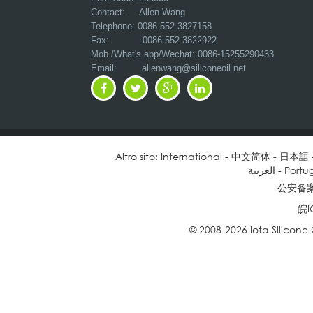
Contact: Allen Wang
Telephone: 0086-552-3827158
Fax: 0086-552-3822922
Mob./What's app/Wechat: 0086-15255290433
Email:
allenwang@siliconeoil.net
Altro sito:
International
-
中文简体
-
日本語
العربية
-
Portu
公安备案号
皖I
© 2008-2026 Iota Silicone Oil