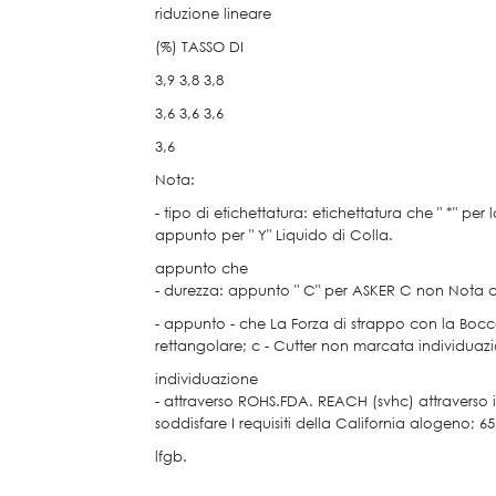
riduzione lineare
(%) TASSO DI
3,9 3,8 3,8
3,6 3,6 3,6
3,6
Nota:
- tipo di etichettatura: etichettatura che " *" per 
appunto per " Y" Liquido di Colla.
appunto che
- durezza: appunto " C" per ASKER C non Nota 
- appunto - che La Forza di strappo con la Bocc
rettangolare; c - Cutter non marcata individuazio
individuazione
- attraverso ROHS.FDA. REACH (svhc) attraverso i
soddisfare I requisiti della California alogeno; 65
lfgb.