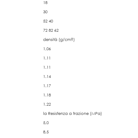
18
30
52 40
72 82 62
densità (g/cm?)
1,06
1.11
1.11
1.14
1.17
1.18
1.22
la Resistenza a trazione (MPa)
5,0
8,5