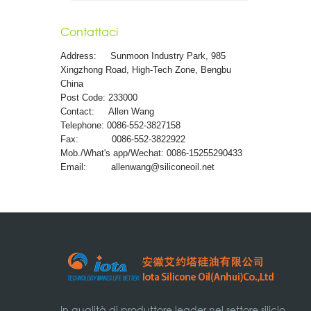
Contattaci
Address:
Sunmoon Industry Park, 985
Xingzhong Road, High-Tech Zone, Bengbu
China
Post Code: 233000
Contact: Allen Wang
Telephone: 0086-552-3827158
Fax: 0086-552-3822922
Mob./What's app/Wechat: 0086-15255290433
Email:
allenwang@siliconeoil.net
In qualità di produttore leader nel settore silicio