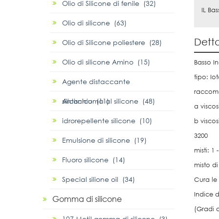
Olio di Silicone di fenile (32)
IL Bas
Olio di silicone (63)
Detta
Olio di Silicone poliestere (28)
Olio di silicone Amino (15)
Basso In
tipo: Io
Agente distaccante
raccoma
siliconico (11)
Antischiuma al silicone (48)
a viscos
idrorepellente silicone (10)
b viscos
3200
Emulsione di silicone (19)
misti: 1 -
Fluoro silicone (14)
misto di
Special silione oil (34)
Cura le
Indice d
Gomma di silicone
(Gradi 
107 Metil gomma di silicone (3)