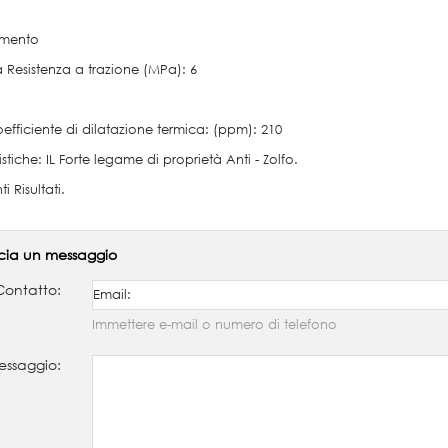
amento
 Resistenza a trazione (MPa): 6
oefficiente di dilatazione termica: (ppm): 210
istiche: IL Forte legame di proprietà Anti - Zolfo.
i Risultati.
cia un messaggio
Contatto:
Immettere e-mail o numero di telefono
ssaggio: