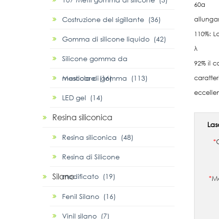
60a
Costruzione del sigillante (36)
allung
110%: La
Gomma di silicone liquido (42)
λ
Silicone gomma da
92% il c
masticare (16)
Mescola di gomma (113)
caratter
eccellent
LED gel (14)
Resina siliconica
Las
Resina siliconica (48)
*
Resina di Silicone
Silano
modificato (19)
*
Me
Fenil Silano (16)
Vinil silano (7)