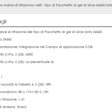
so Indice di rifrazione Metil - tipo di Pacchetto di gel di silice 34365 Iota
gli
dice di rifrazione del tipo di Pacchetto di gel di silice (Iota 34365
ta 34365
ndazione: integrazione nel Campo di applicazione COB.
ità (MPa. S (25): 6000
ità (MPa. S (25): La percentuale di
 1
 viscosità la Tabella 4, S (25): 390
 condizioni: 80 c /1h+150 C /3h
i rifrazione: 1,41
di durezza, Shao):