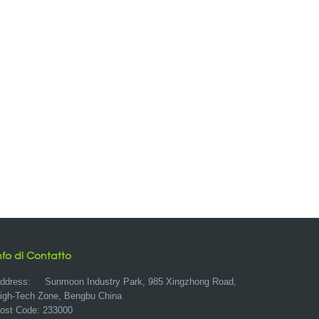
nfo di Contatto
ddress:
Sunmoon Industry Park, 985 Xingzhong Road,
igh-Tech Zone, Bengbu China
ost Code: 233000