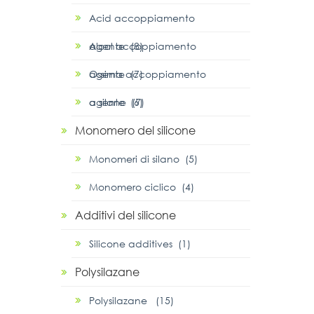
Acid accoppiamento
agente (8)
Alcol accoppiamento
agente (7)
Ossima accoppiamento
agente (6)
α silane (7)
Monomero del silicone
Monomeri di silano (5)
Monomero ciclico (4)
Additivi del silicone
Silicone additives (1)
Polysilazane
Polysilazane (15)