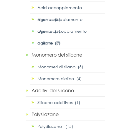
Acid accoppiamento
agente (8)
Alcol accoppiamento
agente (7)
Ossima accoppiamento
agente (6)
α silane (7)
Monomero del silicone
Monomeri di silano (5)
Monomero ciclico (4)
Additivi del silicone
Silicone additives (1)
Polysilazane
Polysilazane (15)