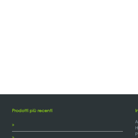
Prodotti più recenti
I
A
H
P