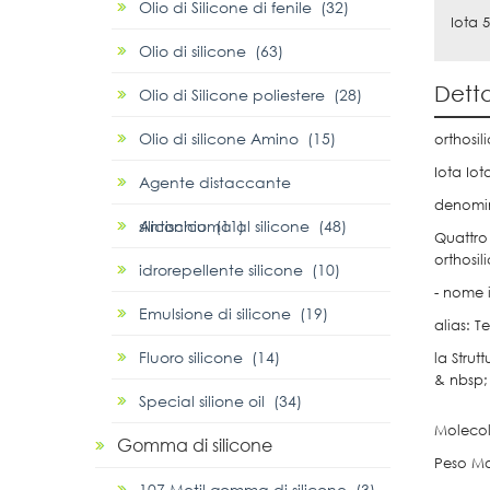
Olio di Silicone di fenile (32)
Iota 5
Olio di silicone (63)
Detta
Olio di Silicone poliestere (28)
Olio di silicone Amino (15)
orthosil
Iota Iot
Agente distaccante
denomin
siliconico (11)
Antischiuma al silicone (48)
Quattro
orthosil
idrorepellente silicone (10)
- nome 
Emulsione di silicone (19)
alias: T
Fluoro silicone (14)
la Strut
& nbsp
Special silione oil (34)
Molecol
Gomma di silicone
Peso Mo
107 Metil gomma di silicone (3)