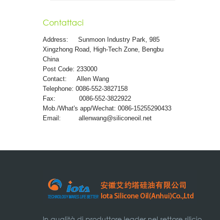
Contattaci
Address:
Sunmoon Industry Park, 985
Xingzhong Road, High-Tech Zone, Bengbu
China
Post Code: 233000
Contact: Allen Wang
Telephone: 0086-552-3827158
Fax: 0086-552-3822922
Mob./What's app/Wechat: 0086-15255290433
Email:
allenwang@siliconeoil.net
In qualità di produttore leader nel settore silicio