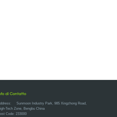
nfo di Contatto
ddress:
Sunmoon Industry Park, 985 Xingzhong Road,
igh-Tech Zone, Bengbu China
ost Code: 233000