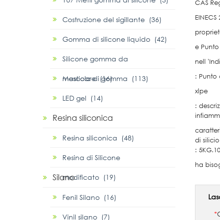
CAS Reg
EINECS 
Costruzione del sigillante (36)
propriet
Gomma di silicone liquido (42)
e Punto
Silicone gomma da
nell 'In
: Punto 
masticare (16)
Mescola di gomma (113)
xlpe
LED gel (14)
: descri
infiamma
Resina siliconica
caratter
Resina siliconica (48)
di silic
: 5KG.1
Resina di Silicone
ha biso
Silano
modificato (19)
Las
Fenil Silano (16)
*
Vinil silano (7)