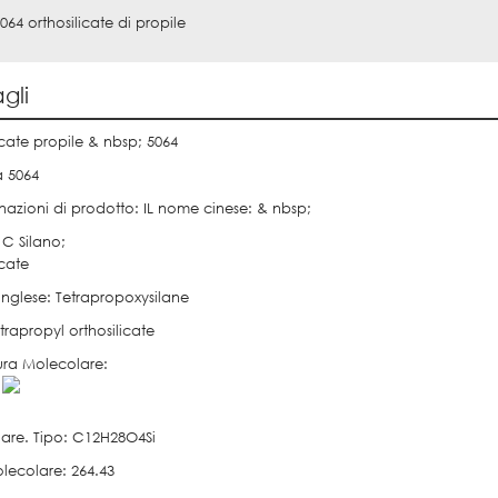
064 orthosilicate di propile
gli
icate propile & nbsp; 5064
a 5064
azioni di prodotto: IL nome cinese: & nbsp;
 C Silano;
icate
inglese: Tetrapropoxysilane
etrapropyl orthosilicate
tura Molecolare:
;
are. Tipo: C12H28O4Si
lecolare: 264.43