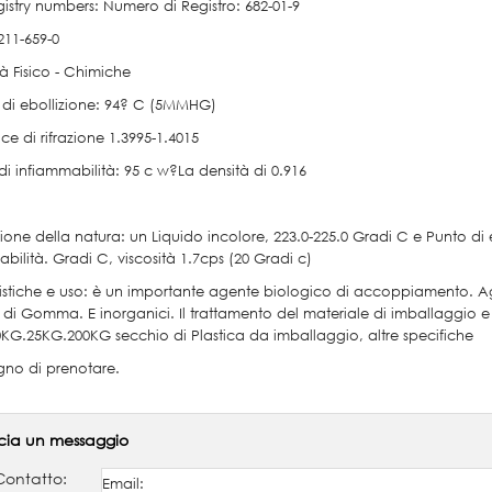
istry numbers: Numero di Registro: 682-01-9
211-659-0
à Fisico - Chimiche
 di ebollizione: 94? C (5MMHG)
dice di rifrazione 1.3995-1.4015
di infiammabilità: 95 c w?La densità di 0.916
zione della natura: un Liquido incolore, 223.0-225.0 Gradi C e Punto di 
bilità. Gradi C, viscosità 1.7cps (20 Gradi c)
istiche e uso: è un importante agente biologico di accoppiamento. Agen
io di Gomma. E inorganici. Il trattamento del materiale di imballaggio e
0KG.25KG.200KG secchio di Plastica da imballaggio, altre specifiche
gno di prenotare.
cia un messaggio
Contatto: